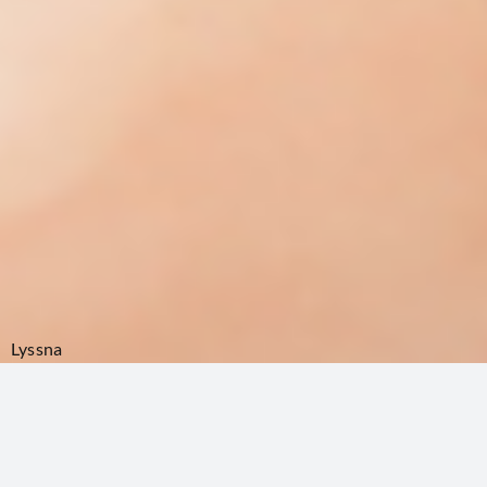
Lyssna
Hem
/
Vadstena2026