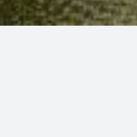
Lyssna
Hem
/
Etablera
Näringslivet i
Vadstena
Här är ni i gott sällskap av
företagsamma, nyskapande och kreativa
företagare. Vadstena präglas av
småföretagaranda, internationella
industrier, lantbruk, omvårdnad, kultur