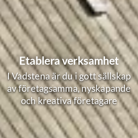
Etablera verksamhet
I Vadstena är du i gott sällskap
av företagsamma, nyskapande
och kreativa företagare