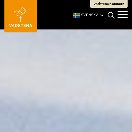
Fortsätt
Vadstena Kommun
till
SVENSKA
innehållet
V
Växla
m
mobil