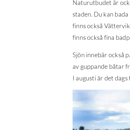
Naturutbudet är ocks
staden. Du kan bada 
finns också Vätterv
finns också fina badp
Sjön innebär också p
av guppande båtar från
I augusti är det dags 