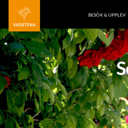
Fortsätt
till
BESÖK & UPPLEV
innehållet
S