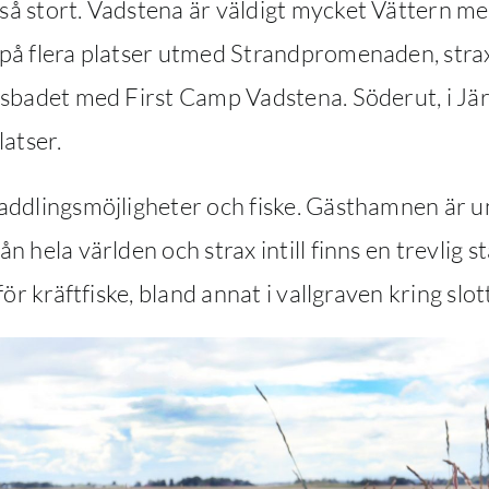
å stort. Vadstena är väldigt mycket Vättern med
på flera platser utmed Strandpromenaden, stra
iksbadet med First Camp Vadstena. Söderut, i J
latser.
addlingsmöjligheter och fiske. Gästhamnen är 
 hela världen och strax intill finns en trevlig stä
för kräftfiske, bland annat i vallgraven kring slot