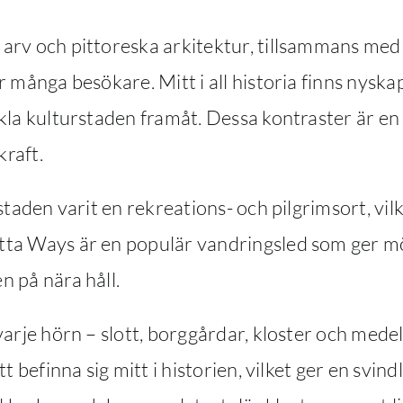
arv och pittoreska arkitektur, tillsammans med 
r många besökare. Mitt i all historia finns nys
kla kulturstaden framåt. Dessa kontraster är en 
raft.
 staden varit en rekreations- och pilgrimsort, vil
itta Ways är en populär vandringsled som ger mö
n på nära håll.
varje hörn – slott, borggårdar, kloster och mede
tt befinna sig mitt i historien, vilket ger en svin