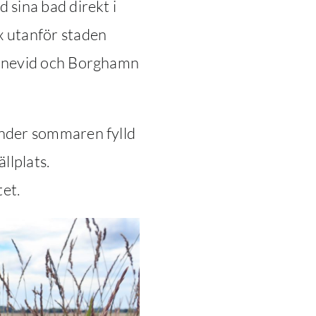
 sina bad direkt i
x utanför staden
ärnevid och Borghamn
under sommaren fylld
llplats.
tet.