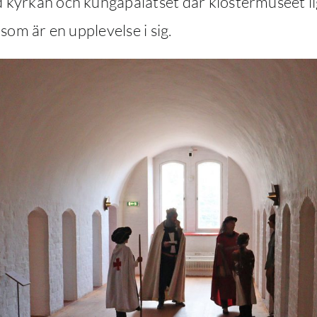
kyrkan och kungapalatset där klostermuseet li
som är en upplevelse i sig.