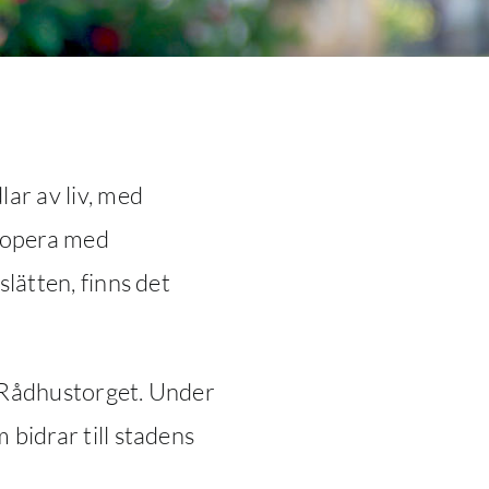
ar av liv, med
l opera med
lätten, finns det
å Rådhustorget. Under
bidrar till stadens