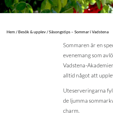
Hem
/
Besök & upplev
/
Säsongstips – Sommar i Vadstena
Sommaren är en speci
evenemang som avlös
Vadstena-Akademien o
alltid något att upple
Uteserveringarna fyl
de ljumma sommarkväl
charm.