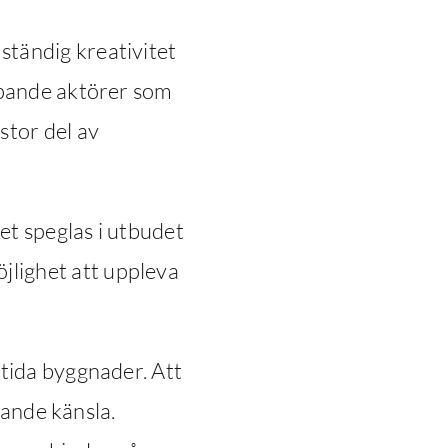
ständig kreativitet
kapande aktörer som
stor del av
ket speglas i utbudet
jlighet att uppleva
ltida byggnader. Att
dlande känsla.