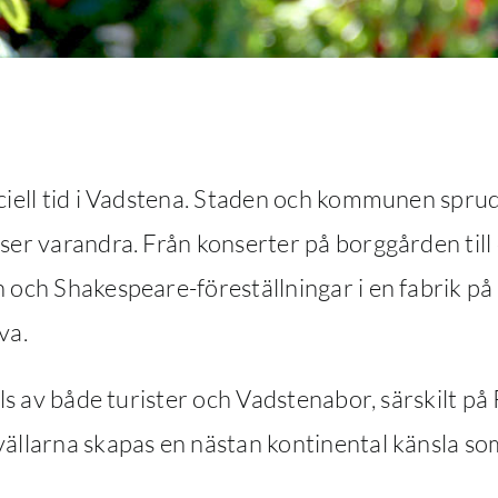
ell tid i Vadstena. Staden och kommunen sprudl
er varandra. Från konserter på borggården til
ch Shakespeare-föreställningar i en fabrik på s
va.
ls av både turister och Vadstenabor, särskilt p
larna skapas en nästan kontinental känsla som 