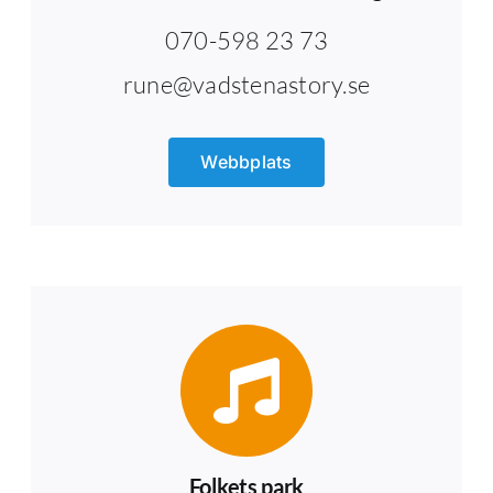
070-598 23 73
rune@vadstenastory.se
Webbplats
Folkets park