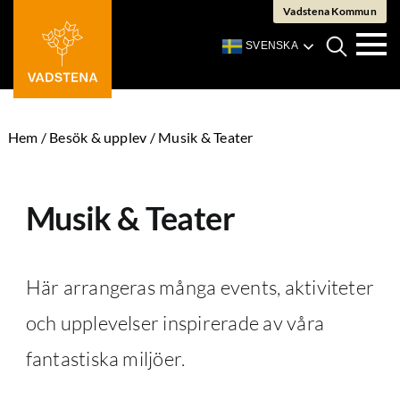
 Teater
Fortsätt
Vadstena Kommun
till
SVENSKA
innehållet
V
Växla
m
mobil
Hem
/
Besök & upplev
/
Musik & Teater
Musik & Teater
Här arrangeras många events, aktiviteter
och upplevelser inspirerade av våra
fantastiska miljöer.